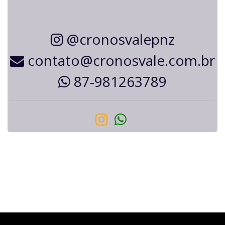
@cronosvalepnz
contato@cronosvale.com.br
87-981263789