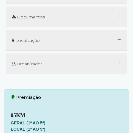
+
Documentos
+
Localização
+
Organizador
Premiação
05KM
GERAL (1ª AO 5ª)
LOCAL (1ª AO 5ª)